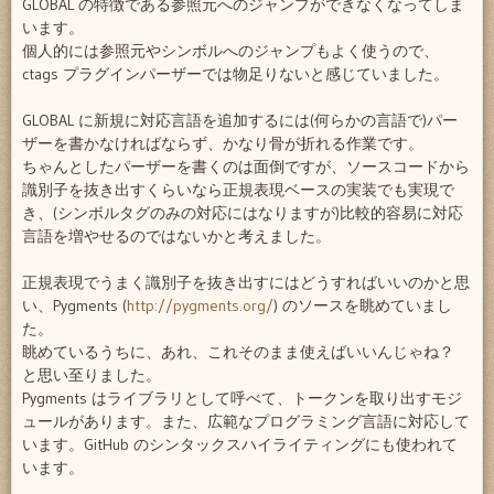
GLOBAL の特徴である参照元へのジャンプができなくなってしま
います。
個人的には参照元やシンボルへのジャンプもよく使うので、
ctags プラグインパーザーでは物足りないと感じていました。
GLOBAL に新規に対応言語を追加するには(何らかの言語で)パー
ザーを書かなければならず、かなり骨が折れる作業です。
ちゃんとしたパーザーを書くのは面倒ですが、ソースコードから
識別子を抜き出すくらいなら正規表現ベースの実装でも実現で
き、(シンボルタグのみの対応にはなりますが)比較的容易に対応
言語を増やせるのではないかと考えました。
正規表現でうまく識別子を抜き出すにはどうすればいいのかと思
い、Pygments (
http://pygments.org/
) のソースを眺めていまし
た。
眺めているうちに、あれ、これそのまま使えばいいんじゃね？
と思い至りました。
Pygments はライブラリとして呼べて、トークンを取り出すモジ
ュールがあります。また、広範なプログラミング言語に対応して
います。GitHub のシンタックスハイライティングにも使われて
います。