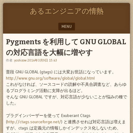
あるエンジニアの情熱
MENU
SKIP TO CONTENT
Pygments を利用して GNU GLOBAL
の対応言語を大幅に増やす
作者:
yoshizow
2014年3月9日 15:43
普段 GNU GLOBAL (gtags) には大変お世話になっています。
http://www.gnu.org/software/global/global.html
これがなければ、ソースコードの読解や不具合調査など、あらゆ
るプログラミング活動に支障が出るほど。
そんな GNU GLOBAL ですが、対応言語が少ないことが悩みの種で
した。
プラグインパーザーを使って Exuberant Ctags
(
http://ctags.sourceforge.net/
) と連携させれば対応言語は増えま
すが、ctags は定義元の情報しかインデックス化しないため、