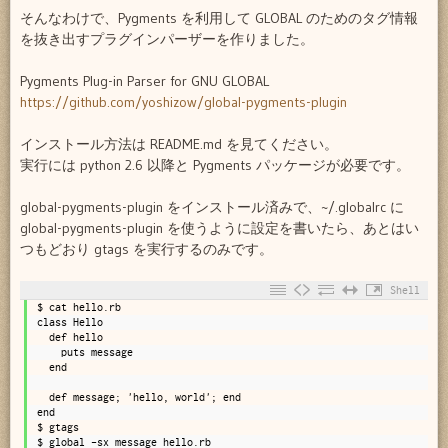
そんなわけで、Pygments を利用して GLOBAL のためのタグ情報
を抜き出すプラグインパーザーを作りました。
Pygments Plug-in Parser for GNU GLOBAL
https://github.com/yoshizow/global-pygments-plugin
インストール方法は README.md を見てください。
実行には python 2.6 以降と Pygments パッケージが必要です。
global-pygments-plugin をインストール済みで、~/.globalrc に
global-pygments-plugin を使うように設定を書いたら、あとはい
つもどおり gtags を実行するのみです。
Shell
1
$ cat hello.rb
2
class Hello
3
  def hello
4
    puts message
5
  end
6
7
  def message; 'hello, world'; end
8
end
9
$ gtags
10
$ global -sx message hello.rb 