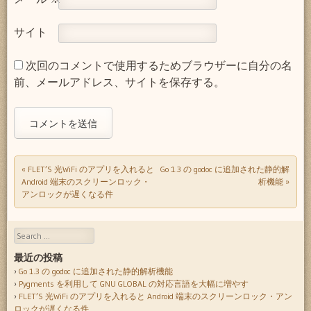
サイト
次回のコメントで使用するためブラウザーに自分の名
前、メールアドレス、サイトを保存する。
«
FLET’S 光WiFi のアプリを入れると
Go 1.3 の godoc に追加された静的解
Post navigation
Android 端末のスクリーンロック・
析機能
»
アンロックが遅くなる件
Search
最近の投稿
Go 1.3 の godoc に追加された静的解析機能
Pygments を利用して GNU GLOBAL の対応言語を大幅に増やす
FLET’S 光WiFi のアプリを入れると Android 端末のスクリーンロック・アン
ロックが遅くなる件