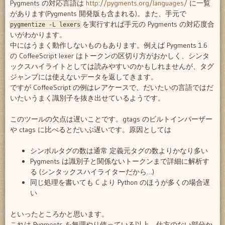
Pygments の対応言語は
http://pygments.org/languages/
に一覧
があります(Pygments 開発版も含まれる)。また、手元で
を実行すれば手元の Pygments の対応度合
pygmentize -L lexers
いがわかります。
中にはうまく動作しないものもあります。例えば Pygments 1.6
の CoffeeScript lexer はトークンの区切り方がおかしく、シンタ
ックスハイライトとしては読みやすいのかもしれませんが、タグ
ジャンプには使えないデータを返してきます。
ですが CoffeeScript の例はレアケースで、だいたいの言語ではだ
いたいうまく識別子を抜き出せているようです。
このツールの欠点は遅いことです。gtags のビルトインパーザー
や ctags に比べるとだいぶ遅いです。原因としては
シンボルタグの数は通常 定義元タグの数よりかなり多い
Pygments は識別子と関係ないトークンまで詳細に解析す
る (シンタックスハイライターだから…)
同じ処理を書いても C より Python のほうが多くの場合遅
い
といったところかと思います。
これは Pygments を無理やり使っている以上、仕方のない部分か